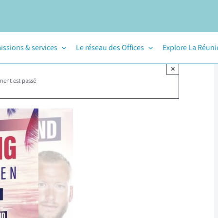
issions & services
Le réseau des Offices
Explore La Réun
×
ment est passé