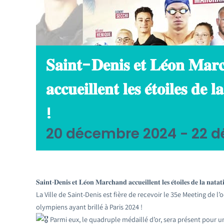
𝐒𝐚𝐢𝐧𝐭-𝐃𝐞𝐧𝐢𝐬 𝐞𝐭 𝐋𝐞́𝐨𝐧 𝐌𝐚𝐫
𝐚𝐜𝐜𝐮𝐞𝐢𝐥𝐥𝐞𝐧𝐭 𝐥𝐞𝐬 𝐞́𝐭𝐨𝐢𝐥𝐞𝐬 𝐝𝐞 𝐥
!
20 décembre 2024
-
22 d
𝐒𝐚𝐢𝐧𝐭-𝐃𝐞𝐧𝐢𝐬 𝐞𝐭 𝐋𝐞́𝐨𝐧 𝐌𝐚𝐫𝐜𝐡𝐚𝐧𝐝 𝐚𝐜𝐜𝐮𝐞𝐢𝐥𝐥𝐞𝐧𝐭 𝐥𝐞𝐬 𝐞́𝐭𝐨𝐢𝐥𝐞𝐬 𝐝𝐞 𝐥𝐚 𝐧𝐚𝐭𝐚
La Ville de Saint-Denis est fière de recevoir le 35e Meeting de
olympiens ayant brillé à Paris 2024 !
Parmi eux, le quadruple médaillé d’or, sera présent pour 