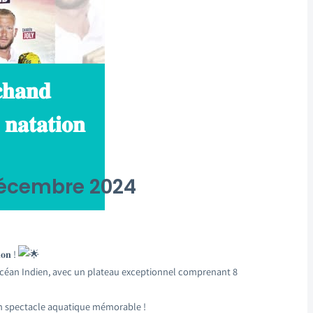
𝐜𝐡𝐚𝐧𝐝
𝐚 𝐧𝐚𝐭𝐚𝐭𝐢𝐨𝐧
écembre 2024
𝐢𝐨𝐧 !
 l’océan Indien, avec un plateau exceptionnel comprenant 8
un spectacle aquatique mémorable !