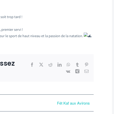
soit trop tard !
, premier servi !
 le sport de haut niveau et la passion de la natation.
issez
Facebook
X
Reddit
LinkedIn
WhatsApp
Tumblr
Pinterest
Vk
Xing
Email
Fét Kaf aux Avirons