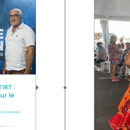
’IRT :
ur le
n
,
Innovation
,