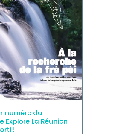
er numéro du
 Explore La Réunion
orti !