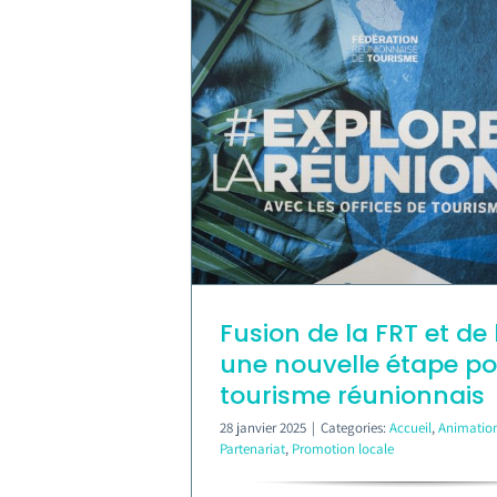
Fusion de la FRT et de l
une nouvelle étape po
tourisme réunionnais
28 janvier 2025
|
Categories:
Accueil
,
Animatio
Partenariat
,
Promotion locale