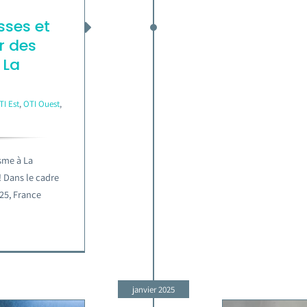
sses et
r des
 La
TI Est
,
OTI Ouest
,
isme à La
! Dans le cadre
25, France
janvier 2025