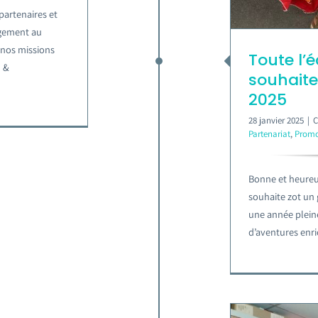
artenaires et
agement au
 nos missions
Toute l’
n &
souhaite
2025
28 janvier 2025
|
C
Partenariat
,
Promo
Bonne et heureus
souhaite zot un
une année pleine
d’aventures enri