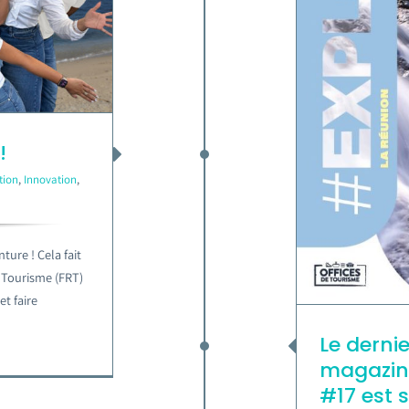
!
tion
,
Innovation
,
ture ! Cela fait
 Tourisme (FRT)
et faire
Le derni
magazine
#17 est s