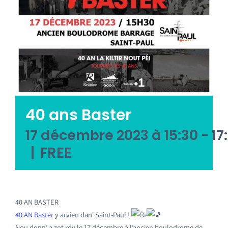
Emploi tourisme
Contact
40 ans Baster
17 décembre 2023 à 15:30
-
17
|
FREE
40 AN BASTER
40 AN Baster
y arvien dan’ Saint-Paul !
Nou donn’ a zot rdv le 17 décembre à l’ancien boulodrome de