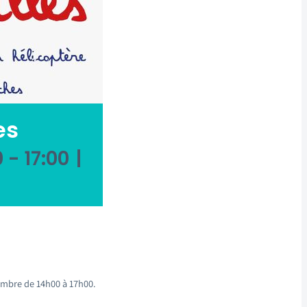
es
0
-
17:00
|
embre de 14h00 à 17h00.