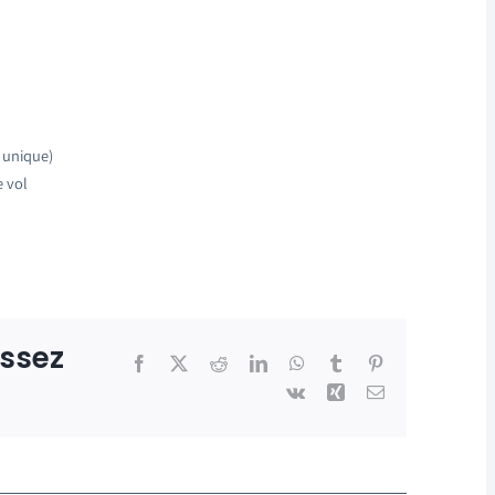
f unique)
e vol
issez
Facebook
X
Reddit
LinkedIn
WhatsApp
Tumblr
Pinterest
Vk
Xing
Email