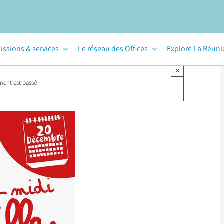
issions & services
Le réseau des Offices
Explore La Réun
×
ment est passé