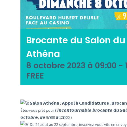
Brocante du Salon du 
Athéna
8 octobre 2023 à 09:00
-
FREE
𝗦𝗮𝗹𝗼𝗻 𝗔𝘁𝗵𝗲́𝗻𝗮 : 𝗔𝗽𝗽𝗲𝗹 𝗮̀ 𝗖𝗮𝗻𝗱𝗶𝗱𝗮𝘁𝘂𝗿𝗲𝘀 : 𝗕𝗿𝗼𝗰𝗮𝗻
Êtes-vous prêt pour 𝙡’𝙞𝙣𝙘𝙤𝙣𝙩𝙤𝙪𝙧𝙣𝙖𝙗𝙡𝙚 𝙗𝙧𝙤𝙘𝙖𝙣𝙩𝙚 𝙙𝙪 𝙎𝙖
𝙤𝙘𝙩𝙤𝙗𝙧𝙚, 𝙙𝙚 9𝙝00 𝙖̀ 12𝙝00 ?
Du 24 août au 22 septembre, inscrivez-vous vite en envoyant un mai