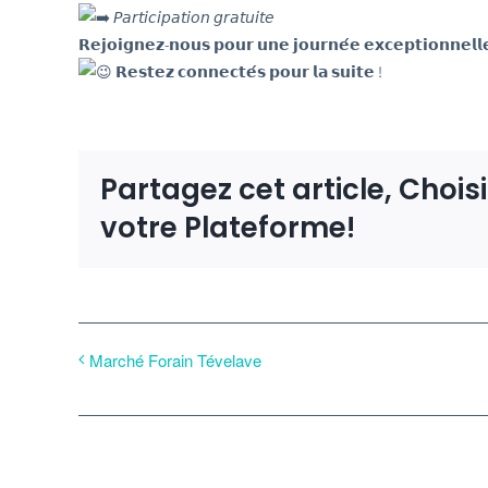
𝘗𝘢𝘳𝘵𝘪𝘤𝘪𝘱𝘢𝘵𝘪𝘰𝘯 𝘨𝘳𝘢𝘵𝘶𝘪𝘵𝘦
𝗥𝗲𝗷𝗼𝗶𝗴𝗻𝗲𝘇-𝗻𝗼𝘂𝘀 𝗽𝗼𝘂𝗿 𝘂𝗻𝗲 𝗷𝗼𝘂𝗿𝗻𝗲́𝗲 𝗲𝘅𝗰𝗲𝗽𝘁𝗶𝗼𝗻𝗻𝗲𝗹𝗹𝗲 𝗱
𝗥𝗲𝘀𝘁𝗲𝘇 𝗰𝗼𝗻𝗻𝗲𝗰𝘁𝗲́𝘀 𝗽𝗼𝘂𝗿 𝗹𝗮 𝘀𝘂𝗶𝘁𝗲 !
Partagez cet article, Chois
votre Plateforme!
Marché Forain Tévelave