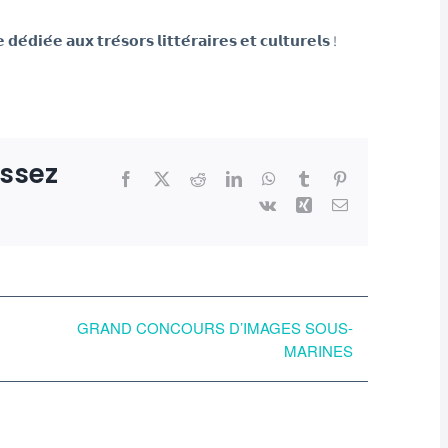
́𝗱𝗶𝗲́𝗲 𝗮𝘂𝘅 𝘁𝗿𝗲́𝘀𝗼𝗿𝘀 𝗹𝗶𝘁𝘁𝗲́𝗿𝗮𝗶𝗿𝗲𝘀 𝗲𝘁 𝗰𝘂𝗹𝘁𝘂𝗿𝗲𝗹𝘀 !
issez
Facebook
X
Reddit
LinkedIn
WhatsApp
Tumblr
Pinterest
Vk
Xing
Email
GRAND CONCOURS D’IMAGES SOUS-
MARINES