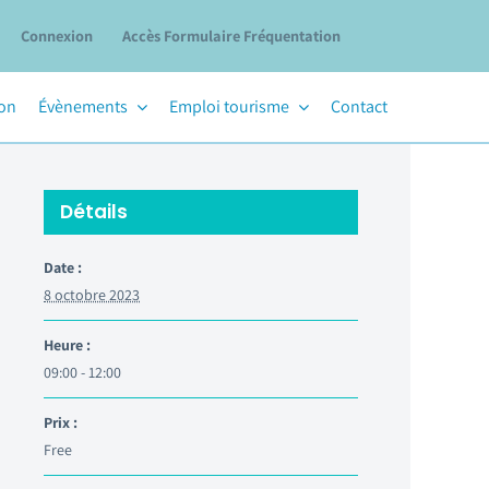
Connexion
Accès Formulaire Fréquentation
ion
Évènements
Emploi tourisme
Contact
Détails
Date :
8 octobre 2023
Heure :
09:00 - 12:00
Prix :
Free