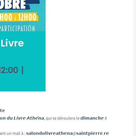
Livre
12:00
|
𝘁𝗲
𝙤𝙣 𝙙𝙪 𝙇𝙞𝙫𝙧𝙚 𝘼𝙩𝙝𝙚́𝙣𝙖, qui se déroulera le 𝙙𝙞𝙢𝙖𝙣𝙘𝙝𝙚 8
l à : 𝘀𝗮𝗹𝗼𝗻𝗱𝘂𝗹𝗶𝘃𝗿𝗲𝗮𝘁𝗵𝗲𝗻𝗮@𝘀𝗮𝗶𝗻𝘁𝗽𝗶𝗲𝗿𝗿𝗲.𝗿𝗲