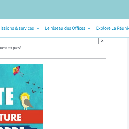
issions & services
Le réseau des Offices
Explore La Réun
×
ment est passé