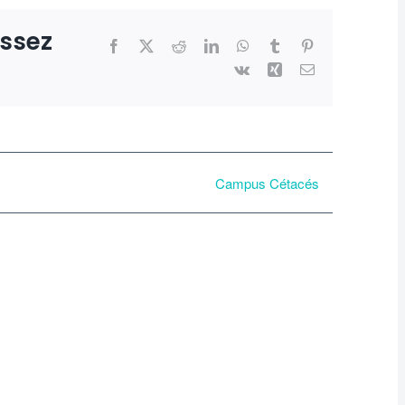
issez
Facebook
X
Reddit
LinkedIn
WhatsApp
Tumblr
Pinterest
Vk
Xing
Email
Campus Cétacés