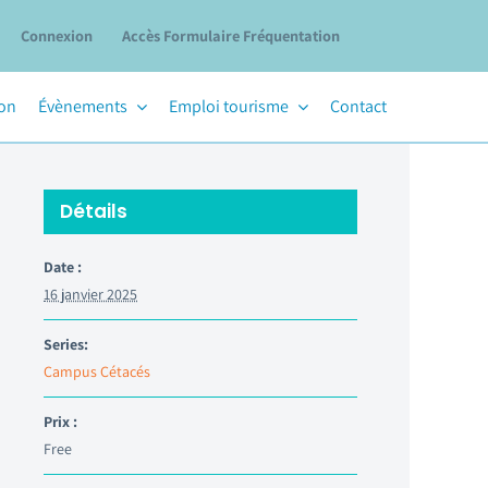
Connexion
Accès Formulaire Fréquentation
ion
Évènements
Emploi tourisme
Contact
Détails
Date :
16 janvier 2025
Series:
Campus Cétacés
Prix :
Free