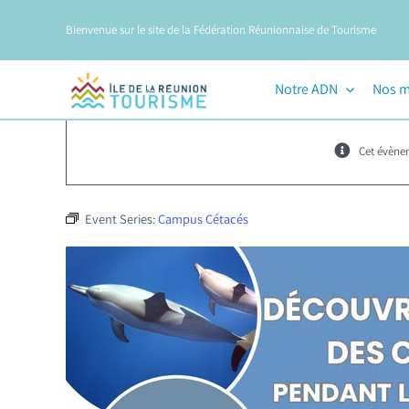
Passer
Bienvenue sur le site de la Fédération Réunionnaise de Tourisme
au
contenu
Notre ADN
Nos m
Cet évène
Event Series:
Campus Cétacés