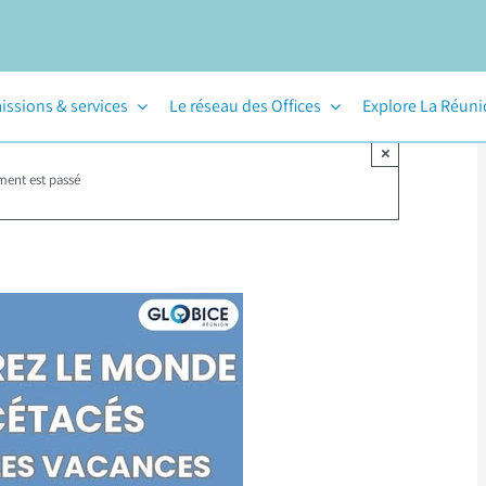
issions & services
Le réseau des Offices
Explore La Réun
×
ment est passé