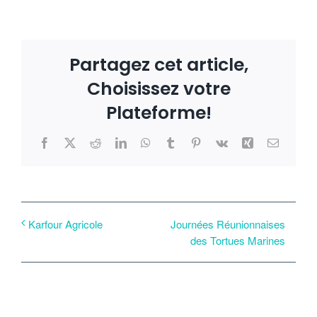
Partagez cet article,
Choisissez votre
Plateforme!
Facebook
X
Reddit
LinkedIn
WhatsApp
Tumblr
Pinterest
Vk
Xing
Email
Journées Réunionnaises
Karfour Agricole
des Tortues Marines