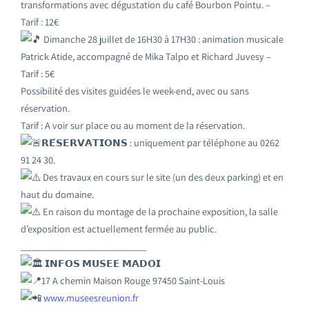
transformations avec dégustation du café Bourbon Pointu. –
Tarif : 12€
Dimanche 28 juillet de 16H30 à 17H30 : animation musicale
Patrick Atide, accompagné de Mika Talpo et Richard Juvesy –
Tarif : 5€
Possibilité des visites guidées le week-end, avec ou sans
réservation.
Tarif : A voir sur place ou au moment de la réservation.
𝗥𝗘́𝗦𝗘𝗥𝗩𝗔𝗧𝗜𝗢𝗡𝗦 : uniquement par téléphone au 0262
91 24 30.
Des travaux en cours sur le site (un des deux parking) et en
haut du domaine.
En raison du montage de la prochaine exposition, la salle
d’exposition est actuellement fermée au public.
__________________________
𝗜𝗡𝗙𝗢𝗦 𝗠𝗨𝗦𝗘𝗘 𝗠𝗔𝗗𝗢𝗜
17 A chemin Maison Rouge 97450 Saint-Louis
www.museesreunion.fr