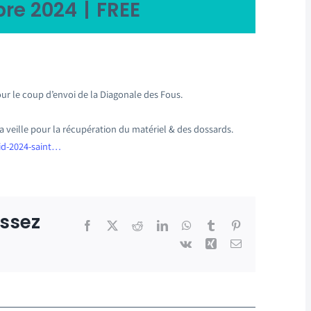
bre 2024
|
FREE
pour le coup d’envoi de la Diagonale des Fous.
la veille pour la récupération du matériel & des dossards.
id-2024-saint…
issez
Facebook
X
Reddit
LinkedIn
WhatsApp
Tumblr
Pinterest
Vk
Xing
Email