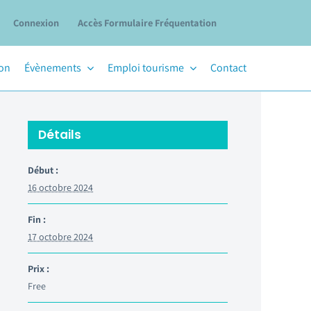
Connexion
Accès Formulaire Fréquentation
ion
Évènements
Emploi tourisme
Contact
Détails
Début :
16 octobre 2024
Fin :
17 octobre 2024
Prix :
Free