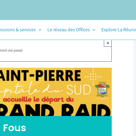
issions & services
Le réseau des Offices
Explore La Réun
×
ment est passé
 Fous