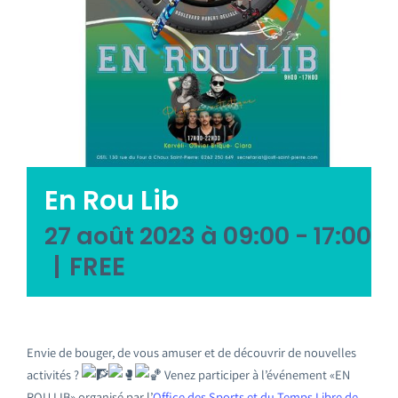
Emploi tourisme
Contact
En Rou Lib
27 août 2023 à 09:00
-
17:00
|
FREE
Envie de bouger, de vous amuser et de découvrir de nouvelles
activités ?
Venez participer à l’événement «EN
ROU LIB» organisé par l’
Office des Sports et du Temps Libre de