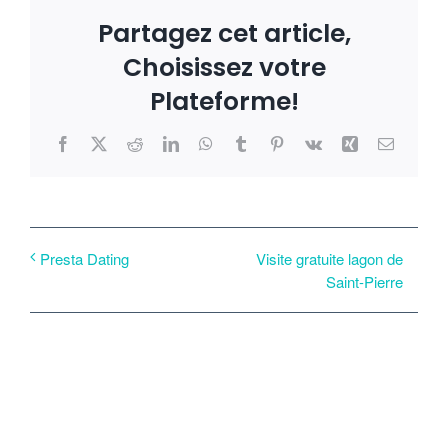
Partagez cet article,
Choisissez votre
Plateforme!
Facebook
X
Reddit
LinkedIn
WhatsApp
Tumblr
Pinterest
Vk
Xing
Email
Visite gratuite lagon de
Presta Dating
Saint-Pierre