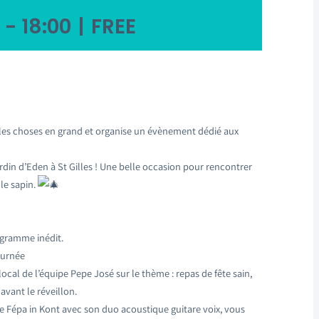
-
18:00
|
FREE
t les choses en grand et organise un évènement dédié aux
din d’Eden à St Gilles ! Une belle occasion pour rencontrer
 le sapin.
ogramme inédit.
ournée
cal de l’équipe Pepe José sur le thème : repas de fête sain,
vant le réveillon.
pe Fépa in Kont avec son duo acoustique guitare voix, vous