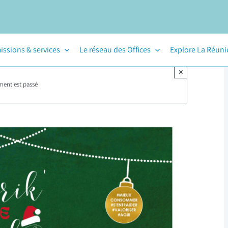
issions & services
Le réseau des Offices
Explore La Réun
×
ment est passé