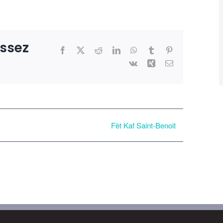
issez
Facebook
X
Reddit
LinkedIn
WhatsApp
Tumblr
Pinterest
Vk
Xing
Email
Fèt Kaf Saint-Benoit