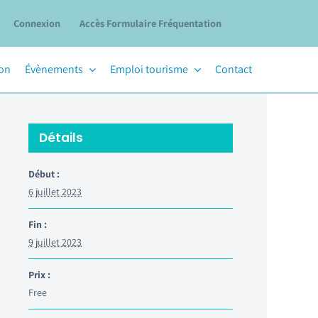
Connexion
Accès Formulaire Fréquentation
ion
Évènements
Emploi tourisme
Contact
Détails
Début :
6 juillet 2023
Fin :
9 juillet 2023
Prix :
Free