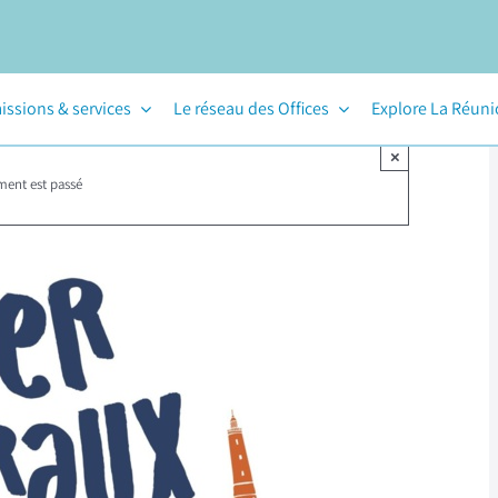
issions & services
Le réseau des Offices
Explore La Réun
×
ment est passé