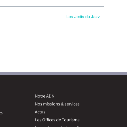
Les Jedis du Jazz
Notre ADN
Nos missions & services
Actus
ts
Les Offices de Tourisme