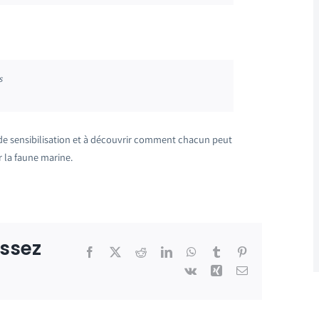
s
 de sensibilisation et à découvrir comment chacun peut
r la faune marine.
issez
Facebook
X
Reddit
LinkedIn
WhatsApp
Tumblr
Pinterest
Vk
Xing
Email