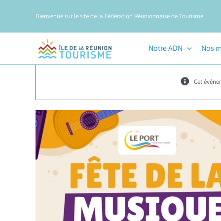
Passer
Bienvenue sur le site de la Fédération Réunionnaise de Tourisme
au
contenu
Notre ADN
Nos m
Cet évène