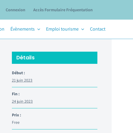
Connexion
Accès Formulaire Fréquentation
ion
Évènements
Emploi tourisme
Contact
Détails
Début :
21 juin 2023
Fin :
24 juin 2023
Prix :
Free