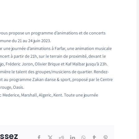
ort vous propose un programme d’animations et de concerts
mmune du 21 au 24 juin 2023.
ar une journée d’animations à Farfar, une animation musicale
ert à partir de 21h, sur le terrain de proximité, devant le
o, Fréderic Joron, Olivier Brique et Kaf Malbar jusqu’à 23h.
umière le talent des groupes/musiciens de quartier. Rendez-
ent au programme Zakan danse & sport, proposé par le Centre
 rouge, Oasis.
 Mederice, Marshall, Algeric, Kent. Toute une journée
issez
Facebook
X
Reddit
LinkedIn
WhatsApp
Tumblr
Pinterest