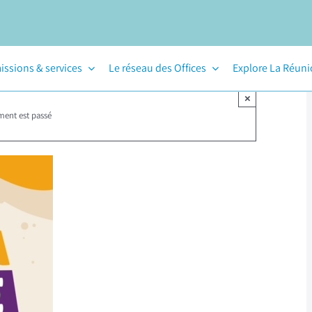
issions & services
Le réseau des Offices
Explore La Réun
×
ment est passé