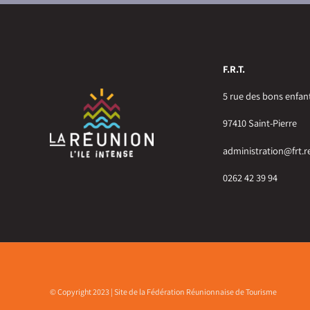
F.R.T.
5 rue des bons enfan
97410 Saint-Pierre
administration@frt.r
0262 42 39 94
© Copyright 2023 | Site de la Fédération Réunionnaise de Tourisme