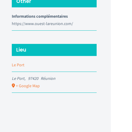
Other
Informations complémentaires
https://www.ouest-lareunion.com/
Lieu
Le Port
Le Port
,
97420
Réunion
+ Google Map