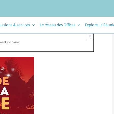
issions & services
Le réseau des Offices
Explore La Réun
×
ment est passé