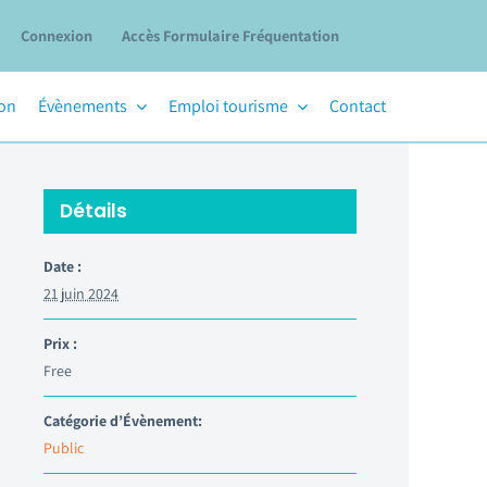
Connexion
Accès Formulaire Fréquentation
ion
Évènements
Emploi tourisme
Contact
Détails
Date :
21 juin 2024
Prix :
Free
Catégorie d’Évènement:
Public