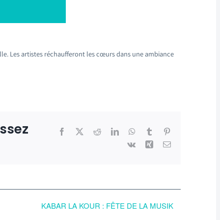
Ville. Les artistes réchaufferont les cœurs dans une ambiance
issez
Facebook
X
Reddit
LinkedIn
WhatsApp
Tumblr
Pinterest
Vk
Xing
Email
KABAR LA KOUR : FÊTE DE LA MUSIK