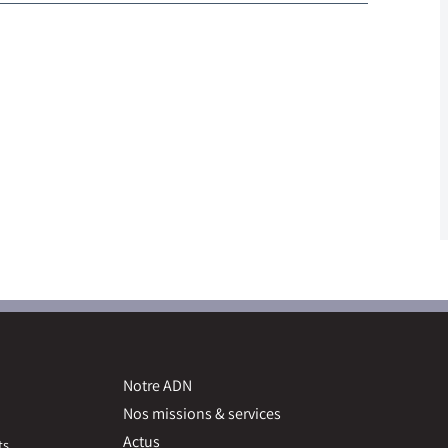
Notre ADN
Nos missions & services
Actus
ts