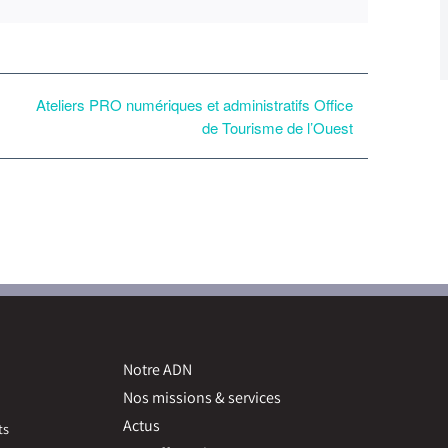
Ateliers PRO numériques et administratifs Office
de Tourisme de l’Ouest
Notre ADN
Nos missions & services
Actus
ts