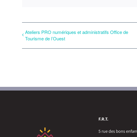
Ateliers PRO numériques et administratifs Office de
Tourisme de l’Ouest
F.R.T.
5 rue des bons enfan