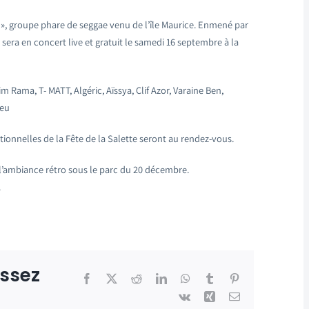
 », groupe phare de seggae venu de l’île Maurice. Enmené par
sera en concert live et gratuit le samedi 16 septembre à la
 Rama, T- MATT, Algéric, Aïssya, Clif Azor, Varaine Ben,
Leu
tionnelles de la Fête de la Salette seront au rendez-vous.
l’ambiance rétro sous le parc du 20 décembre.
.
issez
Facebook
X
Reddit
LinkedIn
WhatsApp
Tumblr
Pinterest
Vk
Xing
Email