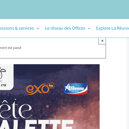
issions & services
Le réseau des Offices
Explore La Réun
×
ment est passé