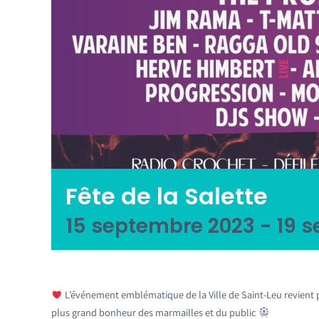
Fête de la Salette
15 septembre 2023
-
19 
L’événement emblématique de la Ville de Saint-Leu revient po
plus grand bonheur des marmailles et du public