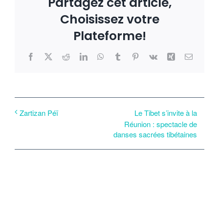
Partagez cet article,
Choisissez votre
Plateforme!
Facebook
X
Reddit
LinkedIn
WhatsApp
Tumblr
Pinterest
Vk
Xing
Email
Le Tibet s’invite à la
Zartizan Péï
Réunion : spectacle de
danses sacrées tibétaines