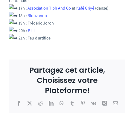
Centenaire.
17h :
Association Tiph And Co
et
Kafé Griyé
(danse)
18h :
Blouzanoo
19h : Frédéric Joron
20h :
P.L.L
21h : Feu d’artifice
Partagez cet article,
Choisissez votre
Plateforme!
Facebook
X
Reddit
LinkedIn
WhatsApp
Tumblr
Pinterest
Vk
Xing
Email