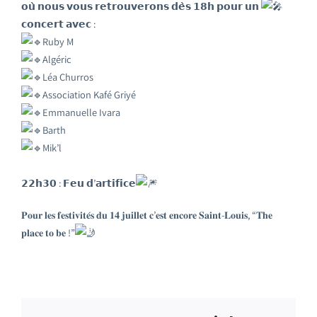
𝗼𝘂̀ 𝗻𝗼𝘂𝘀 𝘃𝗼𝘂𝘀 𝗿𝗲𝘁𝗿𝗼𝘂𝘃𝗲𝗿𝗼𝗻𝘀 𝗱𝗲̀𝘀 𝟭𝟴𝗵 𝗽𝗼𝘂𝗿 𝘂𝗻
𝗰𝗼𝗻𝗰𝗲𝗿𝘁 𝗮𝘃𝗲𝗰 :
Ruby M
Algéric
Léa Churros
Association Kafé Griyé
Emmanuelle Ivara
Barth
Mik’l
𝟮𝟮𝗵𝟯𝟬 : 𝗙𝗲𝘂 𝗱’𝗮𝗿𝘁𝗶𝗳𝗶𝗰𝗲
𝐏𝐨𝐮𝐫 𝐥𝐞𝐬 𝐟𝐞𝐬𝐭𝐢𝐯𝐢𝐭𝐞́𝐬 𝐝𝐮 𝟏𝟒 𝐣𝐮𝐢𝐥𝐥𝐞𝐭 𝐜’𝐞𝐬𝐭 𝐞𝐧𝐜𝐨𝐫𝐞 𝐒𝐚𝐢𝐧𝐭-𝐋𝐨𝐮𝐢𝐬, “𝐓𝐡𝐞
𝐩𝐥𝐚𝐜𝐞 𝐭𝐨 𝐛𝐞 !”