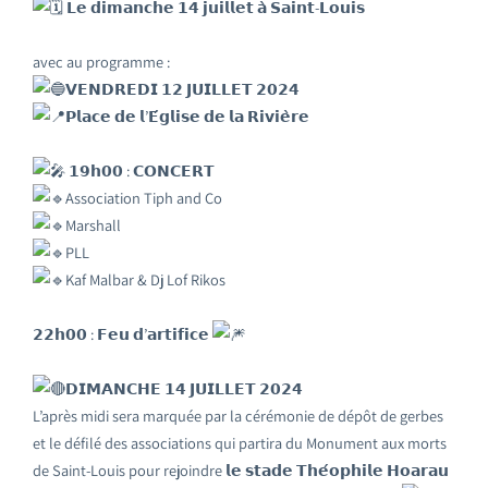
𝗟𝗲 𝗱𝗶𝗺𝗮𝗻𝗰𝗵𝗲 𝟭𝟰 𝗷𝘂𝗶𝗹𝗹𝗲𝘁 𝗮̀ 𝗦𝗮𝗶𝗻𝘁-𝗟𝗼𝘂𝗶𝘀
avec au programme :
𝗩𝗘𝗡𝗗𝗥𝗘𝗗𝗜 𝟭𝟮 𝗝𝗨𝗜𝗟𝗟𝗘𝗧 𝟮𝟬𝟮𝟰
𝗣𝗹𝗮𝗰𝗲 𝗱𝗲 𝗹’𝗘́𝗴𝗹𝗶𝘀𝗲 𝗱𝗲 𝗹𝗮 𝗥𝗶𝘃𝗶𝗲̀𝗿𝗲
𝟭𝟵𝗵𝟬𝟬 : 𝗖𝗢𝗡𝗖𝗘𝗥𝗧
Association Tiph and Co
Marshall
PLL
Kaf Malbar & Dj Lof Rikos
𝟮𝟮𝗵𝟬𝟬 : 𝗙𝗲𝘂 𝗱’𝗮𝗿𝘁𝗶𝗳𝗶𝗰𝗲
𝗗𝗜𝗠𝗔𝗡𝗖𝗛𝗘 𝟭𝟰 𝗝𝗨𝗜𝗟𝗟𝗘𝗧 𝟮𝟬𝟮𝟰
L’après midi sera marquée par la cérémonie de dépôt de gerbes
et le défilé des associations qui partira du Monument aux morts
de Saint-Louis pour rejoindre 𝗹𝗲 𝘀𝘁𝗮𝗱𝗲 𝗧𝗵𝗲́𝗼𝗽𝗵𝗶𝗹𝗲 𝗛𝗼𝗮𝗿𝗮𝘂