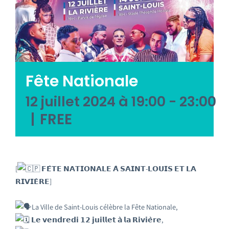
Emploi tourisme
Contact
Fête Nationale
12 juillet 2024 à 19:00
-
23:00
|
FREE
[
𝗙𝗘̂𝗧𝗘 𝗡𝗔𝗧𝗜𝗢𝗡𝗔𝗟𝗘 𝗔̀ 𝗦𝗔𝗜𝗡𝗧-𝗟𝗢𝗨𝗜𝗦 𝗘𝗧 𝗟𝗔
𝗥𝗜𝗩𝗜𝗘̀𝗥𝗘]
La Ville de Saint-Louis célèbre la Fête Nationale,
𝗟𝗲 𝘃𝗲𝗻𝗱𝗿𝗲𝗱𝗶 𝟭𝟮 𝗷𝘂𝗶𝗹𝗹𝗲𝘁 𝗮̀ 𝗹𝗮 𝗥𝗶𝘃𝗶𝗲̀𝗿𝗲,