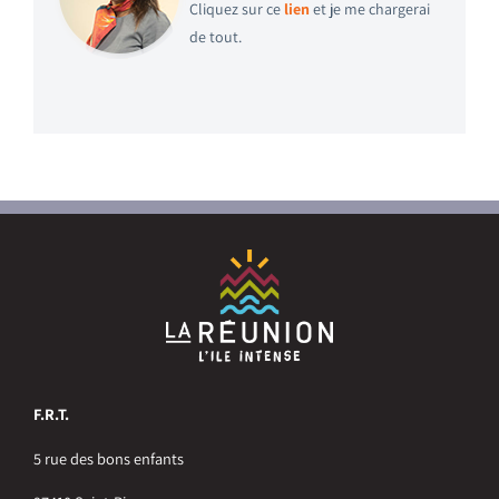
Cliquez sur ce
lien
et je me chargerai
de tout.
F.R.T.
5 rue des bons enfants