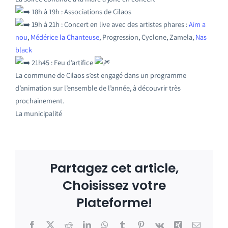
18h à 19h : Associations de Cilaos
19h à 21h : Concert en live avec des artistes phares :
Aim a
nou
,
Médérice la Chanteuse
, Progression, Cyclone, Zamela,
Nas
black
21h45 : Feu d’artifice
La commune de Cilaos s’est engagé dans un programme
d’animation sur l’ensemble de l’année, à découvrir très
prochainement.
La municipalité
Partagez cet article,
Choisissez votre
Plateforme!
Facebook
X
Reddit
LinkedIn
WhatsApp
Tumblr
Pinterest
Vk
Xing
Email