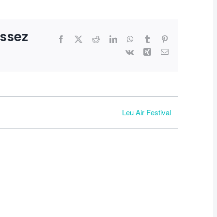
issez
Facebook
X
Reddit
LinkedIn
WhatsApp
Tumblr
Pinterest
Vk
Xing
Email
Leu Air Festival