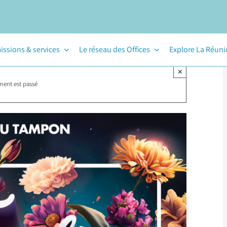
issions & services
Le réseau des Offices
Explore La Réun
×
ment est passé