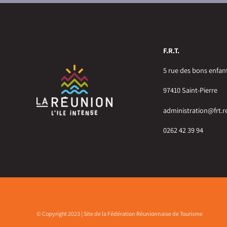
F.R.T.
5 rue des bons enfan
97410 Saint-Pierre
administration@frt.r
0262 42 39 94
© Copyright 2023 | Site de la Fédération Réunionnaise de Tourisme