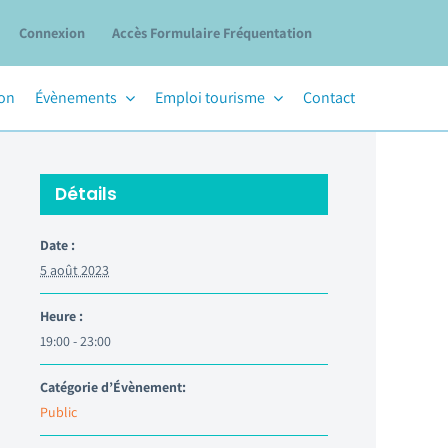
Connexion
Accès Formulaire Fréquentation
ion
Évènements
Emploi tourisme
Contact
Détails
Date :
5 août 2023
Heure :
19:00 - 23:00
Catégorie d’Évènement:
Public