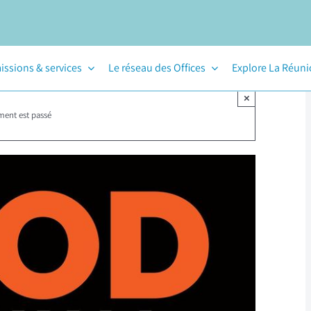
issions & services
Le réseau des Offices
Explore La Réun
×
ment est passé