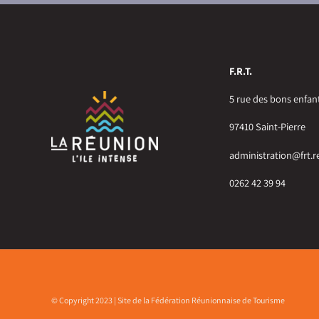
F.R.T.
5 rue des bons enfan
97410 Saint-Pierre
administration@frt.r
0262 42 39 94
© Copyright 2023 | Site de la Fédération Réunionnaise de Tourisme