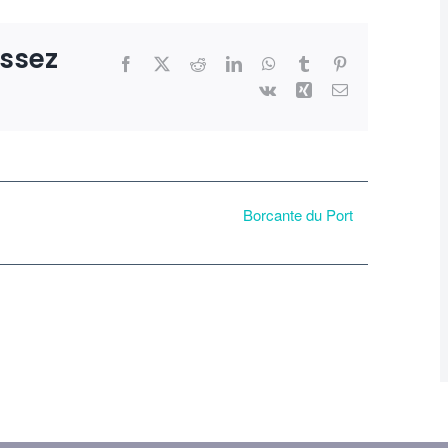
issez
Facebook
X
Reddit
LinkedIn
WhatsApp
Tumblr
Pinterest
Vk
Xing
Email
Borcante du Port