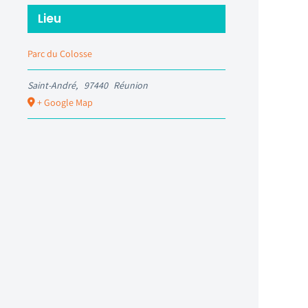
Lieu
Parc du Colosse
Saint-André
,
97440
Réunion
+ Google Map