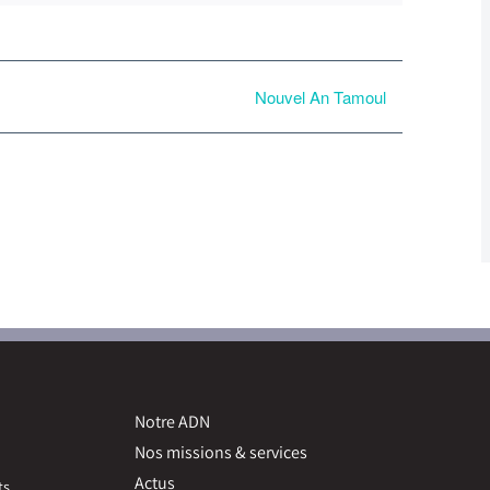
Nouvel An Tamoul
Notre ADN
Nos missions & services
Actus
ts