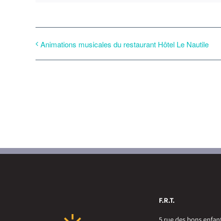
Animations musicales du restaurant Hôtel Le Nautile
F.R.T.
5 rue des bons enfan