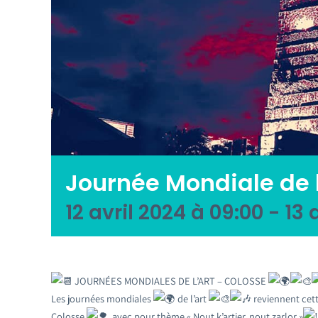
Journée Mondiale de l
12 avril 2024 à 09:00
-
13 
JOURNÉES MONDIALES DE L’ART – COLOSSE
Les journées mondiales
de l’art
reviennent cett
Colosse
, avec pour thème « Nout k’artier, nout zarlor »