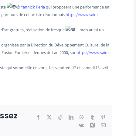
iste
Yannick Peria
qui proposera une performance en
 parcours de cet artiste réunionnais
https://www.saint-
d’art gratuits, réalisation de fresque
…mais aussi un
organisée par la Direction du Développement Culturel de la
t Fusion Fonker et Jeunes de l’an 2000, sur
https://www.saint-
iste qui sommeille en vous, les vendredi 12 et samedi 13 avril
issez
Facebook
X
Reddit
LinkedIn
WhatsApp
Tumblr
Pinterest
Vk
Xing
Email