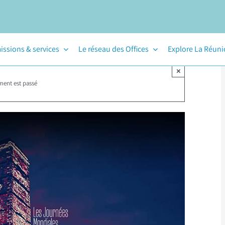
issions & services
Le réseau des Offices
Explore La Réun
×
ment est passé