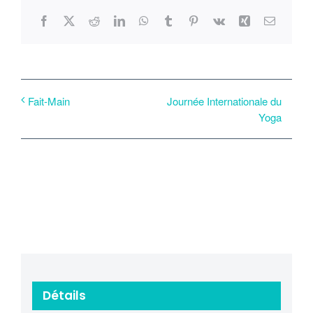
Facebook
X
Reddit
LinkedIn
WhatsApp
Tumblr
Pinterest
Vk
Xing
Email
Journée Internationale du
Fait-Main
Yoga
Détails