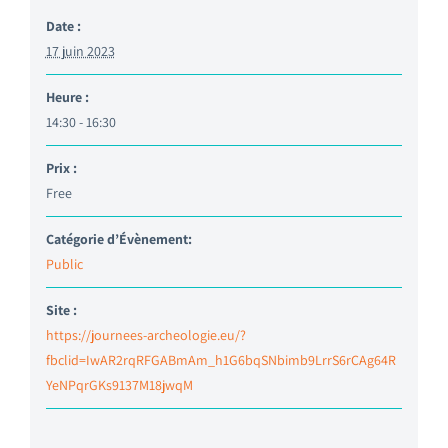
Date :
17 juin 2023
Heure :
14:30 - 16:30
Prix :
Free
Catégorie d’Évènement:
Public
Site :
https://journees-archeologie.eu/?
fbclid=IwAR2rqRFGABmAm_h1G6bqSNbimb9LrrS6rCAg64R
YeNPqrGKs9137M18jwqM