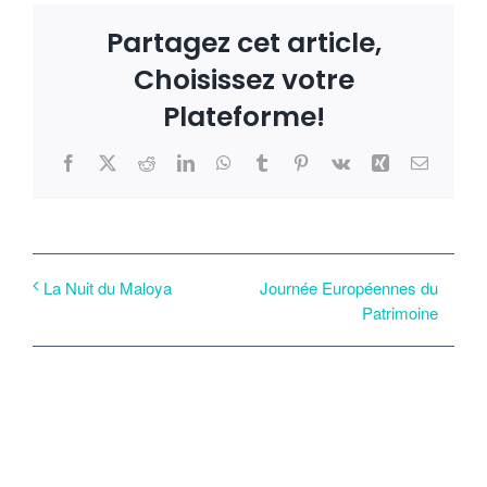
Partagez cet article,
Choisissez votre
Plateforme!
Facebook
X
Reddit
LinkedIn
WhatsApp
Tumblr
Pinterest
Vk
Xing
Email
Journée Européennes du
La Nuit du Maloya
Patrimoine