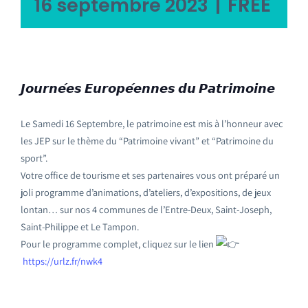
|
FREE
16 septembre 2023
𝙅𝙤𝙪𝙧𝙣𝙚́𝙚𝙨 𝙀𝙪𝙧𝙤𝙥𝙚́𝙚𝙣𝙣𝙚𝙨 𝙙𝙪 𝙋𝙖𝙩𝙧𝙞𝙢𝙤𝙞𝙣𝙚
Le Samedi 16 Septembre, le patrimoine est mis à l’honneur avec
les JEP sur le thème du “Patrimoine vivant” et “Patrimoine du
sport”.
Votre office de tourisme et ses partenaires vous ont préparé un
joli programme d’animations, d’ateliers, d’expositions, de jeux
lontan… sur nos 4 communes de l’Entre-Deux, Saint-Joseph,
Saint-Philippe et Le Tampon.
Pour le programme complet, cliquez sur le lien
https://urlz.fr/nwk4