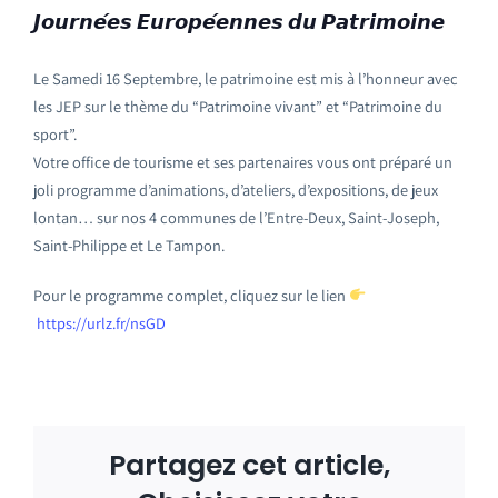
𝙅𝙤𝙪𝙧𝙣𝙚́𝙚𝙨 𝙀𝙪𝙧𝙤𝙥𝙚́𝙚𝙣𝙣𝙚𝙨 𝙙𝙪 𝙋𝙖𝙩𝙧𝙞𝙢𝙤𝙞𝙣𝙚
Le Samedi 16 Septembre, le patrimoine est mis à l’honneur avec
les JEP sur le thème du “Patrimoine vivant” et “Patrimoine du
sport”.
Votre office de tourisme et ses partenaires vous ont préparé un
joli programme d’animations, d’ateliers, d’expositions, de jeux
lontan… sur nos 4 communes de l’Entre-Deux, Saint-Joseph,
Saint-Philippe et Le Tampon.
Pour le programme complet, cliquez sur le lien
https://urlz.fr/nsGD
Partagez cet article,