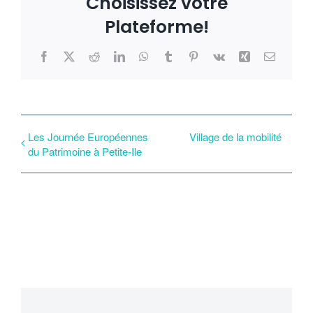
Choisissez votre
Plateforme!
Facebook
X
Reddit
LinkedIn
WhatsApp
Tumblr
Pinterest
Vk
Xing
Email
Les Journée Européennes
Village de la mobilité
du Patrimoine à Petite-Ile