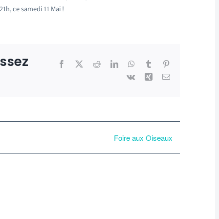
21h, ce samedi 11 Mai !
issez
Facebook
X
Reddit
LinkedIn
WhatsApp
Tumblr
Pinterest
Vk
Xing
Email
Foire aux Oiseaux