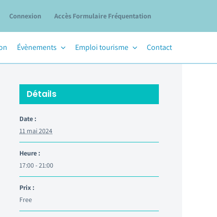
Connexion
Accès Formulaire Fréquentation
ion
Évènements
Emploi tourisme
Contact
Détails
Date :
11 mai 2024
Heure :
17:00 - 21:00
Prix :
Free