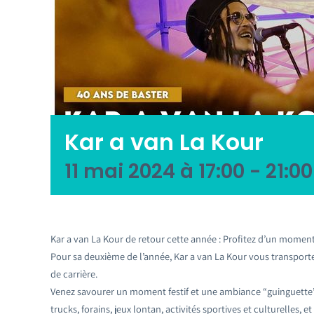
Kar a van La Kour
11 mai 2024 à 17:00
-
21:00
Kar a van La Kour de retour cette année : Profitez d’un momen
Pour sa deuxième de l’année, Kar a van La Kour vous transporte
de carrière.
Venez savourer un moment festif et une ambiance “guinguette
trucks, forains, jeux lontan, activités sportives et culturelles,