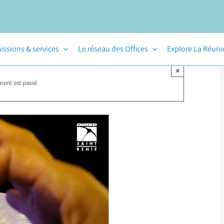
issions & services
Le réseau des Offices
Explore La Réun
×
ment est passé