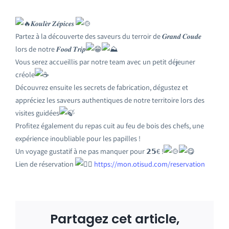
𝑲𝒐𝒖𝒍𝒆̀𝒓 𝒁𝒆́𝒑𝒊𝒄𝒆𝒔
Partez à la découverte des saveurs du terroir de 𝑮𝒓𝒂𝒏𝒅 𝑪𝒐𝒖𝒅𝒆
lors de notre 𝑭𝒐𝒐𝒅 𝑻𝒓𝒊𝒑
Vous serez accueillis par notre team avec un petit déjeuner
créole
Découvrez ensuite les secrets de fabrication, dégustez et
appréciez les saveurs authentiques de notre territoire lors des
visites guidées
Profitez également du repas cuit au feu de bois des chefs, une
expérience inoubliable pour les papilles !
Un voyage gustatif à ne pas manquer pour 𝟮𝟱€ !
Lien de réservation
https://mon.otisud.com/reservation
Partagez cet article,