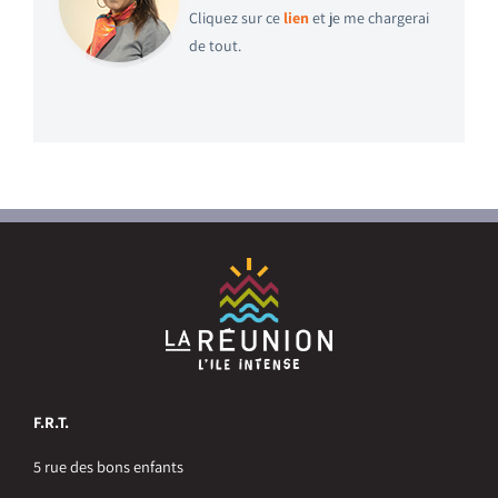
Cliquez sur ce
lien
et je me chargerai
de tout.
F.R.T.
5 rue des bons enfants