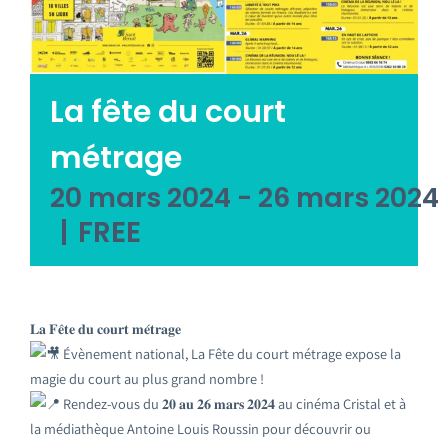
Emploi tourisme
Contact
La fête du court
métrage
20 mars 2024
-
26 mars 2024
|
FREE
𝐋𝐚 𝐅𝐞̂𝐭𝐞 𝐝𝐮 𝐜𝐨𝐮𝐫𝐭 𝐦𝐞́𝐭𝐫𝐚𝐠𝐞
Évènement national, La Fête du court métrage expose la
magie du court au plus grand nombre !
Rendez-vous du 𝟐𝟎 𝐚𝐮 𝟐𝟔 𝐦𝐚𝐫𝐬 𝟐𝟎𝟐𝟒 au cinéma Cristal et à
la médiathèque Antoine Louis Roussin pour découvrir ou