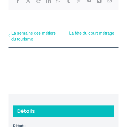
Facebook
X
Reddit
LinkedIn
WhatsApp
Tumblr
Pinterest
Vk
Xing
Email
La semaine des métiers
La fête du court métrage
du tourisme
Détails
Début :