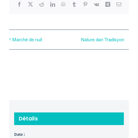
Facebook
X
Reddit
LinkedIn
WhatsApp
Tumblr
Pinterest
Vk
Xing
Email
Nature dan Tradisyon
Marché de nuit
Détails
Date :