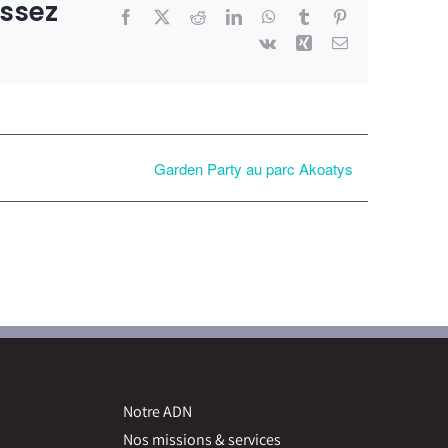
issez
Facebook
X
Reddit
LinkedIn
WhatsApp
Tumblr
Pinterest
Vk
Xing
Email
Garden Party au parc Akoatys
Notre ADN
Nos missions & services