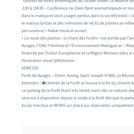
“Gestion de forêts endémiques de l’océan Indien: la Réserve d
-13h à 15h30 – Conférence de Zilien Biret aromathépeute et mus
dans le maloya et leurs usages perdus dans la société kréol » (
le maloya lontan et des mémoires de récits de plantes se mêler
percussions) + Kabar musical ouvert.
« La route des plantes : le chant des Forêts » est portée par l’
Nuages, l’ONG l’Homme et l’Environnement Madagascar – Réser
financée par l’Union Européenne et la Région Réunion dans le
Illustration visuel @Robinson
ADRESSE :
Forêt de Nuages – Chem. Assing, Saint-Joseph 97480, La Réunio
Attention ! �L’entrée de la Forêt se trouve à la fin du chemin A
Le parking de la Forêt étant très limité, merci de co-voiturer de
sera mis à disposition depuis le stade à la forêt dès que le park
Accès mini-bus et REPAS sur place sur réservation uniquemen