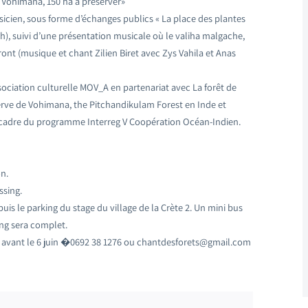
e Vohimana, 150 ha à préserver»
icien, sous forme d’échanges publics « La place des plantes
1h), suivi d’une présentation musicale où le valiha malgache,
ont (musique et chant Zilien Biret avec Zys Vahila et Anas
association culturelle MOV_A en partenariat avec La forêt de
ve de Vohimana, the Pitchandikulam Forest en Inde et
 cadre du programme Interreg V Coopération Océan-Indien.
n.
ssing.
puis le parking du stage du village de la Crète 2. Un mini bus
ing sera complet.
t avant le 6 juin �0692 38 1276 ou chantdesforets@gmail.com