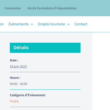
Connexion
Accès Formulaire Fréquentation
ion
Évènements
Emploi tourisme
Contact
Détails
Date :
10 juin 2023
Heure :
09:00 - 16:00
Catégorie d’Évènement:
Public