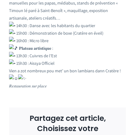
manuelles pour les papas, médiabus, stands de prévention «
Timoun lé paré à Saint-Benoît », maquillage, exposition
artisanale, ateliers créatifs…
14h30 : Danse avec les habitants du quartier
15h00 : Démonstration de boxe (Cratère en éveil)
16h00 : Micro libre
𝐏𝐥𝐚𝐭𝐞𝐚𝐮 𝐚𝐫𝐭𝐢𝐬𝐭𝐢𝐪𝐮𝐞 :
13h30 : Cuivres de l’Est
15h30 : Aissya Officiel
Vien a zot nombreux pou met’ un bon lambians dann Cratère !
𝑅𝑒𝑠𝑡𝑎𝑢𝑟𝑎𝑡𝑖𝑜𝑛 𝑠𝑢𝑟 𝑝𝑙𝑎𝑐𝑒
Partagez cet article,
Choisissez votre