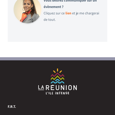
Vous désirez communiquer sur un
évènement ?
Cliquez sur ce
lien
et je me chargerai
de tout.
F.R.T.