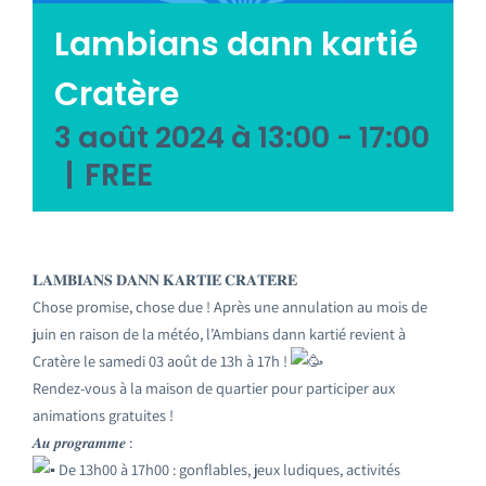
Lambians dann kartié
Emploi tourisme
Cratère
Contact
3 août 2024 à 13:00
-
17:00
|
FREE
𝐋𝐀𝐌𝐁𝐈𝐀𝐍𝐒 𝐃𝐀𝐍𝐍 𝐊𝐀𝐑𝐓𝐈𝐄́ 𝐂𝐑𝐀𝐓𝐄̀𝐑𝐄
Chose promise, chose due ! Après une annulation au mois de
juin en raison de la météo, l’Ambians dann kartié revient à
Cratère le samedi 03 août de 13h à 17h !
Rendez-vous à la maison de quartier pour participer aux
animations gratuites !
𝑨𝒖 𝒑𝒓𝒐𝒈𝒓𝒂𝒎𝒎𝒆 :
De 13h00 à 17h00 : gonflables, jeux ludiques, activités