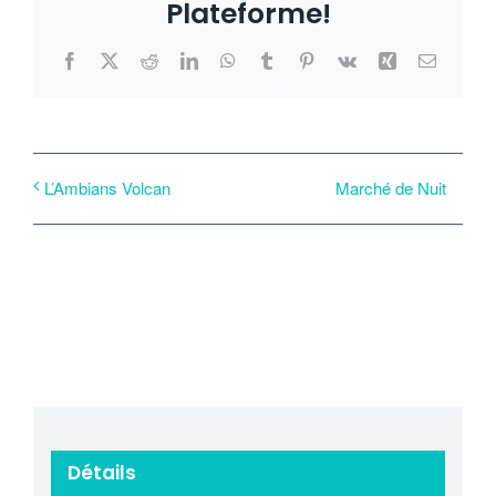
Plateforme!
Facebook
X
Reddit
LinkedIn
WhatsApp
Tumblr
Pinterest
Vk
Xing
Email
Marché de Nuit
L’Ambians Volcan
Détails