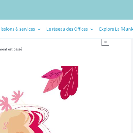
issions & services
Le réseau des Offices
Explore La Réun
×
ment est passé