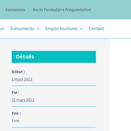
Connexion
Accès Formulaire Fréquentation
ion
Évènements
Emploi tourisme
Contact
Détails
Début :
1 mars 2023
Fin :
31 mars 2023
Prix :
Free