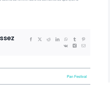
issez
Facebook
X
Reddit
LinkedIn
WhatsApp
Tumblr
Pinterest
Vk
Xing
Email
Pan Festival