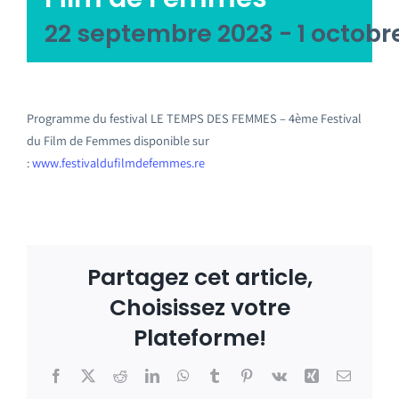
22 septembre 2023
-
1 octobr
Programme du festival LE TEMPS DES FEMMES – 4ème Festival
du Film de Femmes disponible sur
:
www.festivaldufilmdefemmes.re
Partagez cet article,
Choisissez votre
Plateforme!
Facebook
X
Reddit
LinkedIn
WhatsApp
Tumblr
Pinterest
Vk
Xing
Email