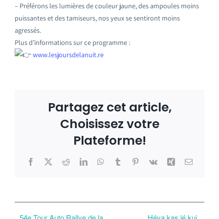
– Préférons les lumières de couleur jaune, des ampoules moins
puissantes et des tamiseurs, nos yeux se sentiront moins
agressés.
Plus d’informations sur ce programme :
www.lesjoursdelanuit.re
Partagez cet article,
Choisissez votre
Plateforme!
Facebook
X
Reddit
LinkedIn
WhatsApp
Tumblr
Pinterest
Vk
Xing
Email
54e Tour Auto Rallye de la
Héva kas lé kui