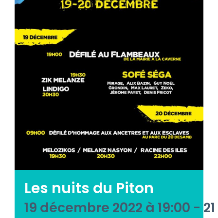
Emploi tourisme
Contact
Les nuits du Piton
19 décembre 2022 à 19:00
-
21