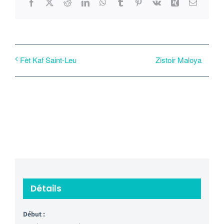
Facebook
X
Reddit
LinkedIn
WhatsApp
Tumblr
Pinterest
Vk
Xing
Email
Zistoir Maloya
Fèt Kaf Saint-Leu
Détails
Début :