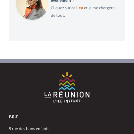
évènement ?
Cliquez sur ce
lien
et je me chargerai
de tout.
F.R.T.
5 rue des bons enfants