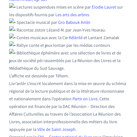
Lectures suspendues mises en scène par
Elodie Lauret
sur
les dispositifs fournis par
Les arts des arbres
Spectacle musical par
Gro Babouk Anlèr
Racontaz zistoir Lézand M. par Jean-Yves Hoarau.
Contes musicaux avec la Cie
Kélèrilé
et Lantant Zamalak
Rallye conte et jeux lontan par les médias conteurs
Bibliothèque éphémère avec une sélection de livres et de
jeux de société péi rassemblés par La Réunion des Livres et la
Médiathèque du Sud Sauvage.
L’affiche est dessinée par Téhem.
Livr’anlèr s’inscrit localement dans la mise en œuvre du schéma
régional de la lecture publique et de la littérature réunionnaise
et nationalement dans l’opération
Partir en Livre
. Cette
opération est financée par la DAC Réunion – Direction des
Affaires Culturelles au travers de l’association La Réunion des
Livres, association interprofessionnelle des métiers du livre
appuyée par la
Ville de Saint-Joseph
.
Organisé par le
CNL – Centre national du livre
sous l’impulsion