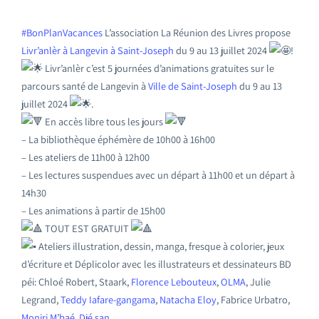
#BonPlanVacances
L’association La Réunion des Livres propose
Livr’anlèr à Langevin à Saint-Joseph
du 9 au 13 juillet 2024
!
Livr’anlèr c’est 5 journées d’animations gratuites sur le
parcours santé de Langevin à
Ville de Saint-Joseph
du 9 au 13
juillet 2024
.
En accès libre tous les jours
– La bibliothèque éphémère de 10h00 à 16h00
– Les ateliers de 11h00 à 12h00
– Les lectures suspendues avec un départ à 11h00 et un départ à
14h30
– Les animations à partir de 15h00
TOUT EST GRATUIT
Ateliers illustration, dessin, manga, fresque à colorier, jeux
d’écriture et Déplicolor avec les illustrateurs et dessinateurs BD
péi: Chloé Robert, Staark,
Florence Lebouteux
,
OLMA
, Julie
Legrand,
Teddy Iafare-gangama
,
Natacha Eloy
, Fabrice Urbatro,
Moniri M’baé
,
Djé san