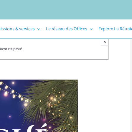
issions & services
Le réseau des Offices
Explore La Réun
×
ment est passé