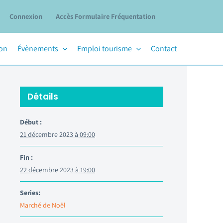
Connexion
Accès Formulaire Fréquentation
ion
Évènements
Emploi tourisme
Contact
Détails
Début :
21 décembre 2023 à 09:00
Fin :
22 décembre 2023 à 19:00
Series:
Marché de Noël