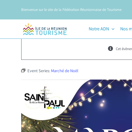
Passer
Bienvenue sur le site de la Fédération Réunionnaise de Tourisme
au
contenu
Notre ADN
Nos m
Cet évène
Event Series:
Marché de Noël