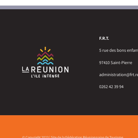
F.R.T.
5 rue des bons enfan
97410 Saint-Pierre
administration@frt.r
0262 42 39 94
© Copyright 2023 | Site de la Fédération Réunionnaise de Tourisme