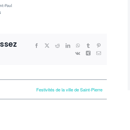
nt-Paul
issez
Facebook
X
Reddit
LinkedIn
WhatsApp
Tumblr
Pinterest
Vk
Xing
Email
Festivités de la ville de Saint-Pierre