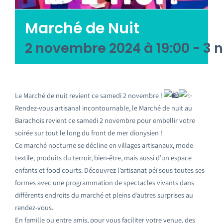
Emploi tourisme
Marché de Nuit
Contact
2 novembre 2024 à 19:00
-
3 
Le Marché de nuit revient ce samedi 2 novembre !
Rendez-vous artisanal incontournable, le Marché de nuit au
Barachois revient ce samedi 2 novembre pour embellir votre
soirée sur tout le long du front de mer dionysien !
Ce marché nocturne se décline en villages artisanaux, mode
textile, produits du terroir, bien-être, mais aussi d’un espace
enfants et food courts. Découvrez l’artisanat péï sous toutes ses
formes avec une programmation de spectacles vivants dans
différents endroits du marché et pleins d’autres surprises au
rendez-vous.
En famille ou entre amis, pour vous faciliter votre venue, des