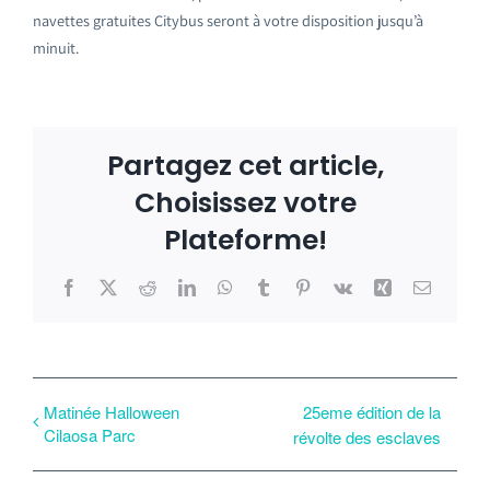
navettes gratuites Citybus seront à votre disposition jusqu’à
minuit.
Partagez cet article,
Choisissez votre
Plateforme!
Facebook
X
Reddit
LinkedIn
WhatsApp
Tumblr
Pinterest
Vk
Xing
Email
Matinée Halloween
25eme édition de la
Cilaosa Parc
révolte des esclaves