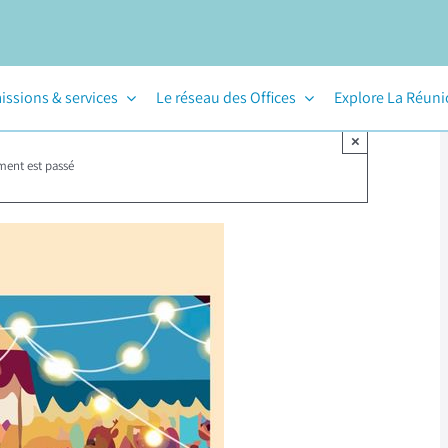
issions & services
Le réseau des Offices
Explore La Réun
×
ment est passé