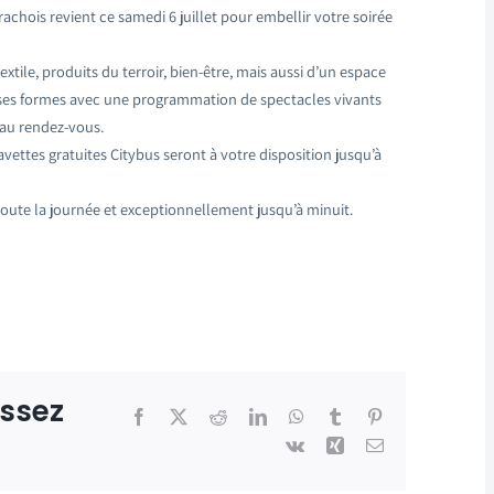
chois revient ce samedi 6 juillet pour embellir votre soirée
tile, produits du terroir, bien-être, mais aussi d’un espace
es ses formes avec une programmation de spectacles vivants
 au rendez-vous.
avettes gratuites Citybus seront à votre disposition jusqu’à
toute la journée et exceptionnellement jusqu’à minuit.
issez
Facebook
X
Reddit
LinkedIn
WhatsApp
Tumblr
Pinterest
Vk
Xing
Email