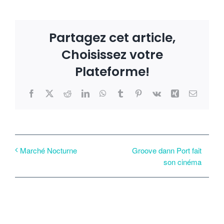
Partagez cet article,
Choisissez votre
Plateforme!
Facebook
X
Reddit
LinkedIn
WhatsApp
Tumblr
Pinterest
Vk
Xing
Email
Groove dann Port fait
Marché Nocturne
son cinéma