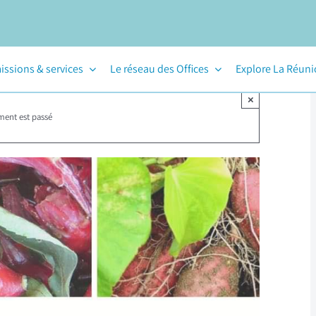
issions & services
Le réseau des Offices
Explore La Réun
×
ment est passé