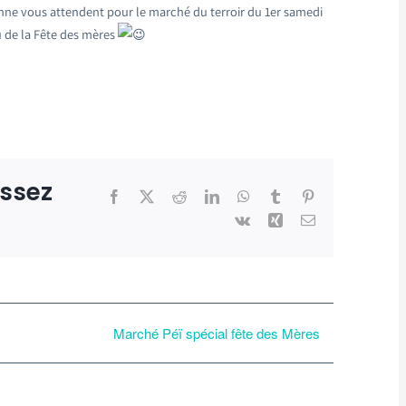
anne vous attendent pour le marché du terroir du 1er samedi
u de la Fête des mères
issez
Facebook
X
Reddit
LinkedIn
WhatsApp
Tumblr
Pinterest
Vk
Xing
Email
Marché Péï spécial fête des Mères