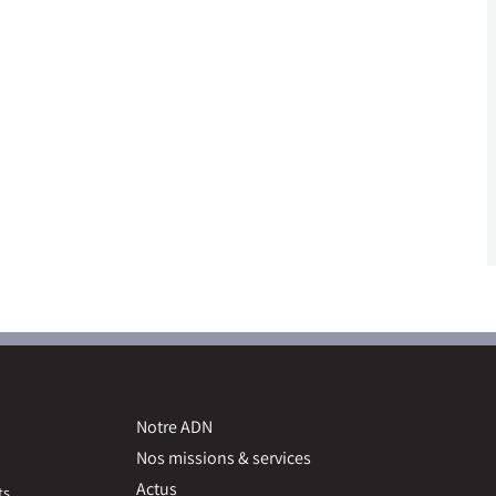
Notre ADN
Nos missions & services
Actus
ts