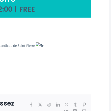
2:00
|
FREE
Handicap de Saint-Pierre
issez
Facebook
X
Reddit
LinkedIn
WhatsApp
Tumblr
Pinterest
Vk
Xing
Email