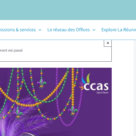
issions & services
Le réseau des Offices
Explore La Réun
×
ment est passé