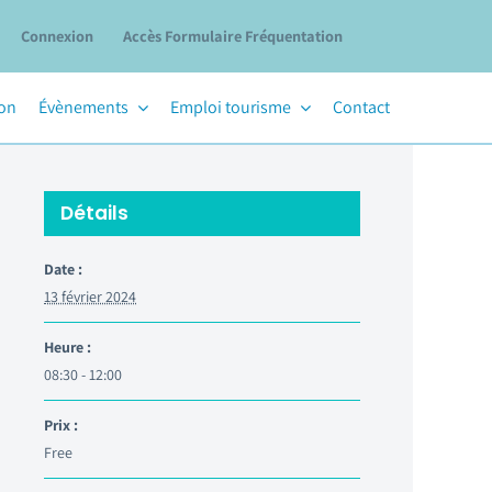
Connexion
Accès Formulaire Fréquentation
ion
Évènements
Emploi tourisme
Contact
Détails
Date :
13 février 2024
Heure :
08:30 - 12:00
Prix :
Free