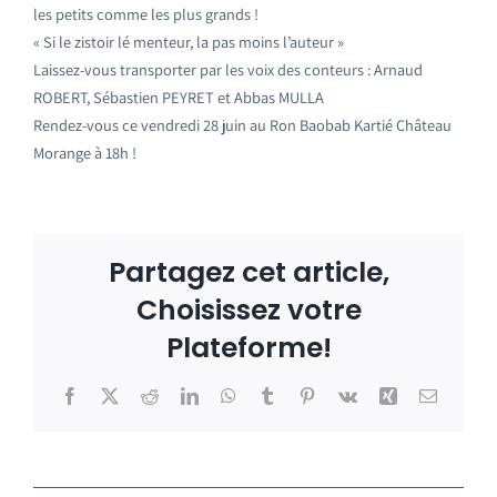
les petits comme les plus grands !
« Si le zistoir lé menteur, la pas moins l’auteur »
Laissez-vous transporter par les voix des conteurs : Arnaud
ROBERT, Sébastien PEYRET et Abbas MULLA
Rendez-vous ce vendredi 28 juin au Ron Baobab Kartié Château
Morange à 18h !
Partagez cet article,
Choisissez votre
Plateforme!
Facebook
X
Reddit
LinkedIn
WhatsApp
Tumblr
Pinterest
Vk
Xing
Email