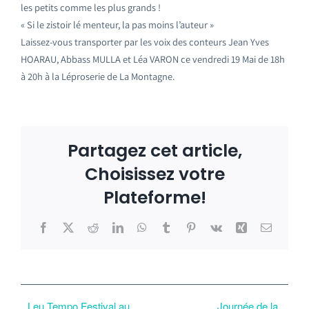
les petits comme les plus grands !
« Si le zistoir lé menteur, la pas moins l’auteur »
Laissez-vous transporter par les voix des conteurs Jean Yves
HOARAU, Abbass MULLA et Léa VARON ce vendredi 19 Mai de 18h
à 20h à la Léproserie de La Montagne.
Partagez cet article,
Choisissez votre
Plateforme!
Facebook
X
Reddit
LinkedIn
WhatsApp
Tumblr
Pinterest
Vk
Xing
Email
Leu Tempo Festival au
Journée de la