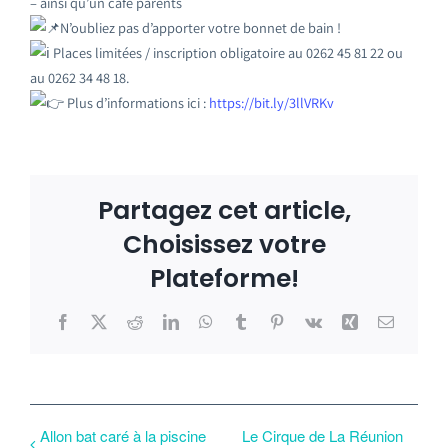
– ainsi qu’un café parents
N’oubliez pas d’apporter votre bonnet de bain !
Places limitées / inscription obligatoire au 0262 45 81 22 ou
au 0262 34 48 18.
Plus d’informations ici :
https://bit.ly/3llVRKv
Partagez cet article,
Choisissez votre
Plateforme!
Facebook
X
Reddit
LinkedIn
WhatsApp
Tumblr
Pinterest
Vk
Xing
Email
Allon bat caré à la piscine
Le Cirque de La Réunion