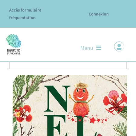
Passer
Accès formulaire
au
Connexion
fréquentation
contenu
Menu
×
Cet évènement est passé
Notre ADN
Nos missions & services
Le réseau des Offices
Explore La Réunion
Évènements