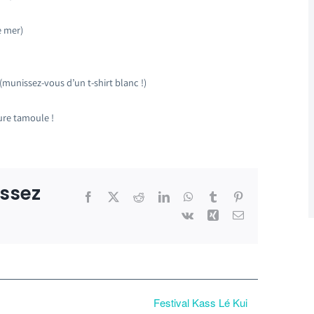
e mer)
munissez-vous d’un t-shirt blanc !)
ure tamoule !
issez
Facebook
X
Reddit
LinkedIn
WhatsApp
Tumblr
Pinterest
Vk
Xing
Email
Festival Kass Lé Kui