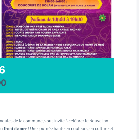
6
00
tamoules de la commune, vous invite à célébrer le Nouvel an
𝐚𝐧𝐚𝐝𝐞 𝐝𝐮 𝐟𝐫𝐨𝐧𝐭 𝐝𝐞 𝐦𝐞𝐫 ! Une journée haute en couleurs, en culture et