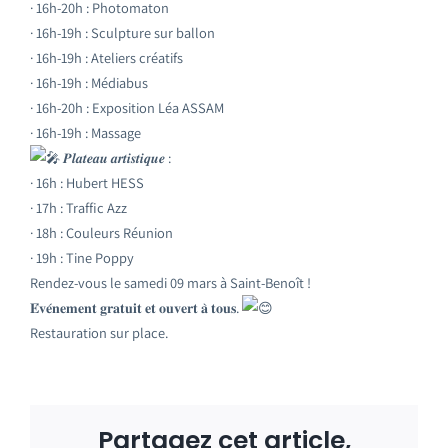
· 16h-20h : Photomaton
· 16h-19h : Sculpture sur ballon
· 16h-19h : Ateliers créatifs
· 16h-19h : Médiabus
· 16h-20h : Exposition Léa ASSAM
· 16h-19h : Massage
𝑷𝒍𝒂𝒕𝒆𝒂𝒖 𝒂𝒓𝒕𝒊𝒔𝒕𝒊𝒒𝒖𝒆 :
· 16h : Hubert HESS
· 17h : Traffic Azz
· 18h : Couleurs Réunion
· 19h : Tine Poppy
Rendez-vous le samedi 09 mars à Saint-Benoît !
𝐄́𝐯𝐞́𝐧𝐞𝐦𝐞𝐧𝐭 𝐠𝐫𝐚𝐭𝐮𝐢𝐭 𝐞𝐭 𝐨𝐮𝐯𝐞𝐫𝐭 𝐚̀ 𝐭𝐨𝐮𝐬.
Restauration sur place.
Partagez cet article,