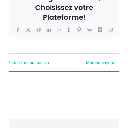
Choisissez votre
Plateforme!
Facebook
X
Reddit
LinkedIn
WhatsApp
Tumblr
Pinterest
Vk
Xing
Email
Marché paysan
Tir à l’arc au féminin