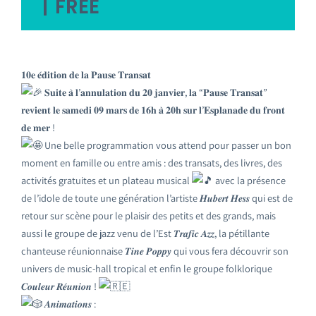
|
FREE
𝟏𝟎𝐞 𝐞́𝐝𝐢𝐭𝐢𝐨𝐧 𝐝𝐞 𝐥𝐚 𝐏𝐚𝐮𝐬𝐞 𝐓𝐫𝐚𝐧𝐬𝐚𝐭
𝐒𝐮𝐢𝐭𝐞 𝐚̀ 𝐥’𝐚𝐧𝐧𝐮𝐥𝐚𝐭𝐢𝐨𝐧 𝐝𝐮 𝟐𝟎 𝐣𝐚𝐧𝐯𝐢𝐞𝐫, 𝐥𝐚 “𝐏𝐚𝐮𝐬𝐞 𝐓𝐫𝐚𝐧𝐬𝐚𝐭”
𝐫𝐞𝐯𝐢𝐞𝐧𝐭 𝐥𝐞 𝐬𝐚𝐦𝐞𝐝𝐢 𝟎𝟗 𝐦𝐚𝐫𝐬 𝐝𝐞 𝟏𝟔𝐡 𝐚̀ 𝟐𝟎𝐡 𝐬𝐮𝐫 𝐥’𝐄𝐬𝐩𝐥𝐚𝐧𝐚𝐝𝐞 𝐝𝐮 𝐟𝐫𝐨𝐧𝐭
𝐝𝐞 𝐦𝐞𝐫 !
Une belle programmation vous attend pour passer un bon
moment en famille ou entre amis : des transats, des livres, des
activités gratuites et un plateau musical
avec la présence
de l’idole de toute une génération l’artiste 𝑯𝒖𝒃𝒆𝒓𝒕 𝑯𝒆𝒔𝒔 qui est de
retour sur scène pour le plaisir des petits et des grands, mais
aussi le groupe de jazz venu de l’Est 𝑻𝒓𝒂𝒇𝒊𝒄 𝑨𝒛𝒛, la pétillante
chanteuse réunionnaise 𝑻𝒊𝒏𝒆 𝑷𝒐𝒑𝒑𝒚 qui vous fera découvrir son
univers de music-hall tropical et enfin le groupe folklorique
𝑪𝒐𝒖𝒍𝒆𝒖𝒓 𝑹𝒆́𝒖𝒏𝒊𝒐𝒏 !
𝑨𝒏𝒊𝒎𝒂𝒕𝒊𝒐𝒏𝒔 :