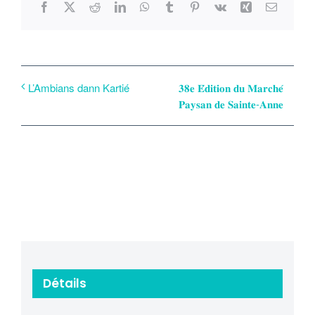
Facebook
X
Reddit
LinkedIn
WhatsApp
Tumblr
Pinterest
Vk
Xing
Email
𝟑𝟖𝐞 𝐄́𝐝𝐢𝐭𝐢𝐨𝐧 𝐝𝐮 𝐌𝐚𝐫𝐜𝐡𝐞́
L’Ambians dann Kartié
𝐏𝐚𝐲𝐬𝐚𝐧 𝐝𝐞 𝐒𝐚𝐢𝐧𝐭𝐞-𝐀𝐧𝐧𝐞
Détails