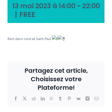
13 mai 2023 à 14:00
-
22:00
|
FREE
Rant dann rond ek Saint-Paul
Partagez cet article,
Choisissez votre
Plateforme!
Facebook
X
Reddit
LinkedIn
WhatsApp
Tumblr
Pinterest
Vk
Xing
Email