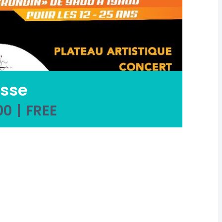
esse
00
|
FREE