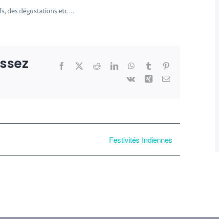
fs, des dégustations etc…
issez
Facebook
X
Reddit
LinkedIn
WhatsApp
Tumblr
Pinterest
Vk
Xing
Email
Festivités Indiennes