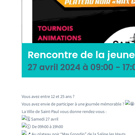
Rencontre de la jeun
27 avril 2024 à 09:00
-
17:
Vous avez entre 12 et 25 ans ?
Vous avez envie de participer à une journée mémorable ?
La Ville de Saint-Paul vous donne rendez-vous :
Samedi 27 avril
De 09h00 à 19h00
Au plateau noir “Max Grondin” de la Saline les Hauts