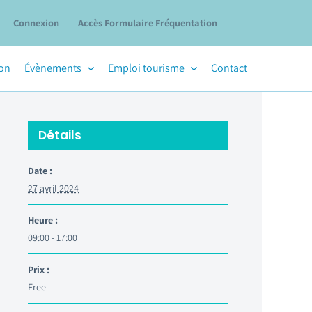
Connexion
Accès Formulaire Fréquentation
ion
Évènements
Emploi tourisme
Contact
Détails
Date :
27 avril 2024
Heure :
09:00 - 17:00
Prix :
Free