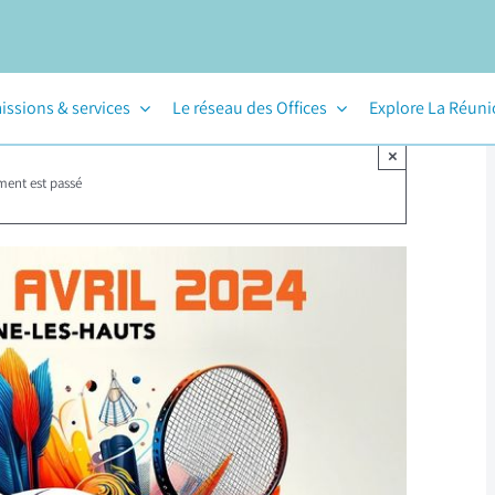
issions & services
Le réseau des Offices
Explore La Réun
×
ment est passé