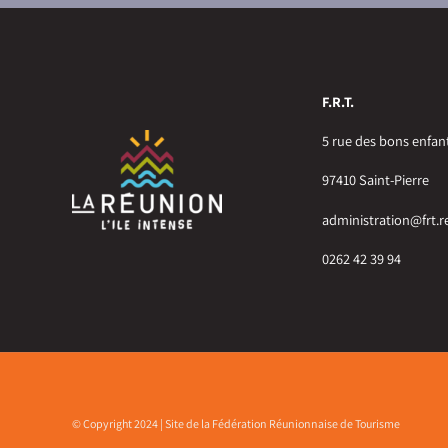
F.R.T.
5 rue des bons enfan
97410 Saint-Pierre
administration@frt.r
0262 42 39 94
© Copyright 2024 | Site de la Fédération Réunionnaise de Tourisme